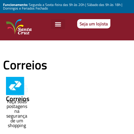
Funcionamento:
Segunda a Sexta-feira das 9h às 20h | Sábado das 9h às 18h |
Domingos e Feriados Fechado
Seja um lojista
Correios
Correios
Faça suas
postagens
na
segurança
de um
shopping