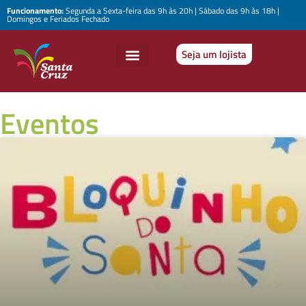
Funcionamento:
Segunda a Sexta-feira das 9h às 20h | Sábado das 9h às 18h |
Domingos e Feriados Fechado
Seja um lojista
Eventos