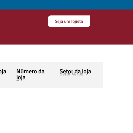
Seja um lojista
oja
Número da
Setor da loja
Setor Verde
loja
4