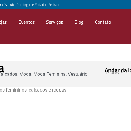
9h às 18h | Domingos e Feriados Fechado
ojas
Eventos
Serviços
Blog
Contato
a
Andar da l
1º Andar
Calçados
,
Moda
,
Moda Feminina
,
Vestuário
os femininos, calçados e roupas