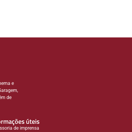
inema e
 Garagem,
lém de
ormações úteis
ssoria de imprensa