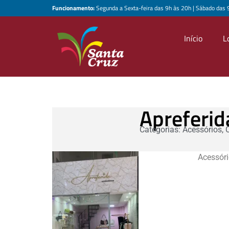
Funcionamento:
Segunda a Sexta-feira das 9h às 20h | Sábado das 
Início
L
Apreferid
Categorias:
Acessórios
,
Acessóri