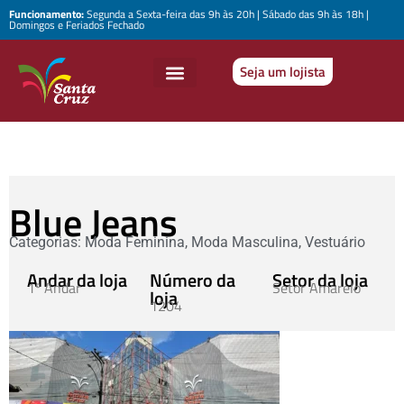
Funcionamento:
Segunda a Sexta-feira das 9h às 20h | Sábado das 9h às 18h |
Domingos e Feriados Fechado
Seja um lojista
Blue Jeans
Categorias:
Moda Feminina
,
Moda Masculina
,
Vestuário
Andar da loja
Número da
Setor da loja
1º Andar
Setor Amarelo
loja
1204