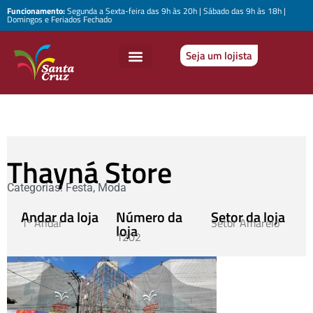
Funcionamento:
Segunda a Sexta-feira das 9h às 20h | Sábado das 9h às 18h |
Domingos e Feriados Fechado
Seja um lojista
Thayná Store
Categorias:
Festa
,
Moda
Andar da loja
Número da
Setor da loja
1º Andar
Setor Amarelo
loja
1202