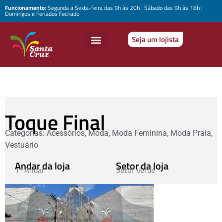
Funcionamento:
Segunda a Sexta-feira das 9h às 20h | Sábado das 9h às 18h |
Domingos e Feriados Fechado
Seja um lojista
Toque Final
Categorias:
Acessórios
,
Moda
,
Moda Feminina
,
Moda Praia
,
Vestuário
Andar da loja
Setor da loja
1º Andar
Setor Verde