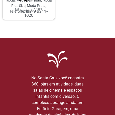
Moda
,
Moda Feminina
,
Moda
Plus Size
,
Moda Praia
,
Nº da loja: 1153
Telefone: (32) 9 9911-
Vestuário
1020
No Santa Cruz você encontra
360 lojas em atividade, duas
salas de cinema e espaços
infantis com diversão. O
complexo abrange ainda um
Edifício Garagem, uma
academia de ginástica, de lutas