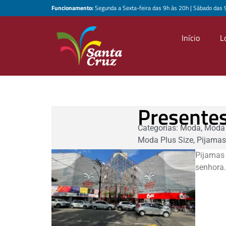
Funcionamento:
Segunda a Sexta-feira das 9h às 20h | Sábado das 
Início
L
Presente
Categorias:
Moda
,
Moda 
Moda Plus Size
,
Pijamas
Pijamas 
senhora.