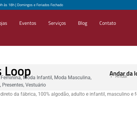
9h às 18h | Domingos e Feriados Fechado
ojas
Eventos
Serviços
Blog
Contato
s Loop
Andar da l
1º Andar
Feminina
,
Moda Infantil
,
Moda Masculina
,
,
Presentes
,
Vestuário
direto da fábrica, 100% algodão, adulto e infantil, masculino e