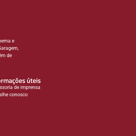
inema e
 Garagem,
lém de
ormações úteis
ssoria de imprensa
alhe conosco