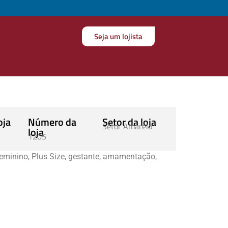
Seja um lojista
oja
Número da
Setor da loja
Setor Amarelo
loja
1205
 feminino, Plus Size, gestante, amamentação,